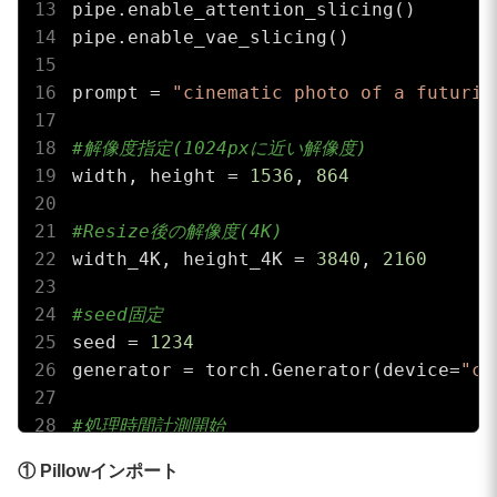
pipe.enable_attention_slicing()

pipe.enable_vae_slicing()

prompt = 
"cinematic photo of a futuris
#解像度指定(1024pxに近い解像度)
width, height = 
1536
, 
864
#Resize後の解像度(4K)
width_4K, height_4K = 
3840
, 
2160
#seed固定
seed = 
1234
generator = torch.Generator(device=
"cu
#処理時間計測開始
start_time = time.time()

① Pillowインポート