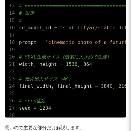
# ====================================
# 設定
# ====================================
sd_model_id = 
"stabilityai/stable-diff
prompt = 
"cinematic photo of a futuris
# SDXL生成サイズ（最初に大きめで生成）
width, height = 
1536
, 
864
# 最終出力サイズ（4K）
final_width, final_height = 
3840
, 
2160
# seed固定
seed = 
1234
# Real-ESRGAN設定
長いので主要な部分だけ解説します。
realesrgan_model_name = 
"RealESRGAN_x4