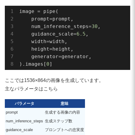
print(
"loading SDXL pipeline..."
)

image = pipe(

pipe = StableDiffusionXLPipeline.from_p
    prompt=prompt,

    sd_model_id,

    num_inference_steps=
30
,

    torch_dtype=torch.float16 
if
 devic
    guidance_scale=
6.5
,

)

    width=width,

pipe = pipe.to(device)

    height=height,

    generator=generator,

# メモリ節約
).images[
0
]
pipe.enable_attention_slicing()

pipe.enable_vae_slicing()

ここでは1536×864の画像を生成しています。
主なパラメータはこちら
generator = torch.Generator(device=dev
パラメータ
意味
# ====================================
prompt
生成する画像の内容
# Real-ESRGAN モデル準備
num_inference_steps
生成ステップ数
# ====================================
guidance_scale
プロンプトへの忠実度