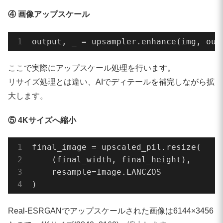
    model=esrgan_model,

    tile=
0
,

④ 画像アップスケール
    tile_pad=
10
,

    pre_pad=
0
,

output, _ = upsampler.enhance(img, out
    half=(device == 
"cuda"
),

    device=device,

ここで実際にアップスケール処理を行います。
)

リサイズ処理とは違い、AIでディテールを補完しながら拡
大します。
# ====================================
⑤ 4Kサイズへ縮小
# 1. SDXLで画像生成
# ====================================
final_image = upscaled_pil.resize(

print(
"generating image with SDXL..."
)

    (final_width, final_height),

start_total = time.time()

    resample=Image.LANCZOS

start_sd = time.time()

)
image = pipe(

Real-ESRGANでアップスケールされた画像は6144×3456
    prompt=prompt,
