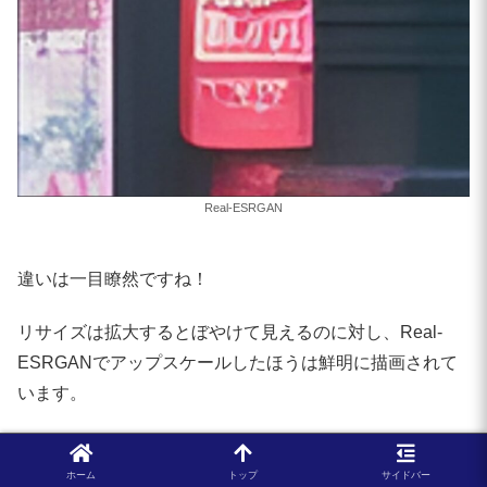
print(
"saved:"
, final_output_path)

print(
f"seed: 
{seed}
"
)

print(
f"SDXL time: 
{sd_elapsed:
.2
f}
 se
print(
f"Real-ESRGAN time: 
{esrgan_elap
print(
f"total time: 
{total_elapsed:
.2
f
Real-ESRGAN
違いは一目瞭然ですね！
リサイズは拡大するとぼやけて見えるのに対し、Real-
ESRGANでアップスケールしたほうは鮮明に描画されて
います。
ホーム
トップ
サイドバー