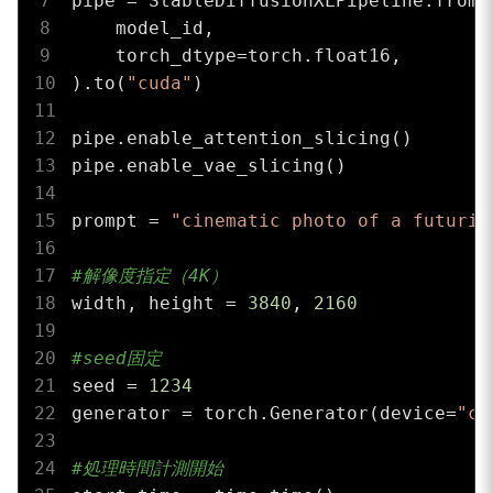
pipe = StableDiffusionXLPipeline.from_p
    model_id,

    torch_dtype=torch.float16,

).to(
"cuda"
)

pipe.enable_attention_slicing()

pipe.enable_vae_slicing()

prompt = 
"cinematic photo of a futuris
#解像度指定（4K）
width, height = 
3840
, 
2160
#seed固定
seed = 
1234
generator = torch.Generator(device=
"cu
#処理時間計測開始