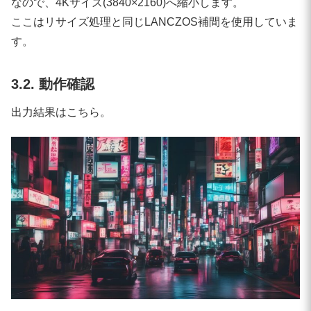
なので、4Kサイズ(3840×2160)へ縮小します。
    num_inference_steps=
30
,

    guidance_scale=
6.5
,

ここはリサイズ処理と同じLANCZOS補間を使用していま
    width=width,

す。
    height=height,

    generator=generator,

3.2. 動作確認
).images[
0
]

出力結果はこちら。
if
 device == 
"cuda"
:

    torch.cuda.synchronize()

sd_elapsed = time.time() - start_sd

image.save(sd_output_path)

print(
"saved:"
, sd_output_path)

print(
"SDXL output size:"
, image.size)

# ====================================