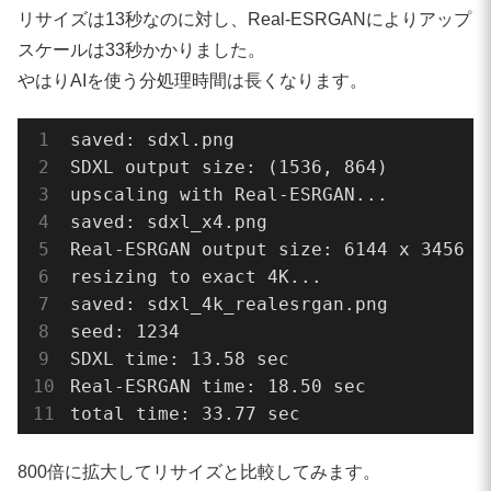
# 2. Real-ESRGANでアップスケール
リサイズは13秒なのに対し、Real-ESRGANによりアップ
# ====================================
スケールは33秒かかりました。
print(
"upscaling with Real-ESRGAN..."
)

やはりAIを使う分処理時間は長くなります。
if
 img 
is
None
:

saved: sdxl.png

raise
 ValueError(
f"failed to read 
SDXL output size: (1536, 864)

upscaling with Real-ESRGAN...

start_esrgan = time.time()

saved: sdxl_x4.png

Real-ESRGAN output size: 6144 x 3456

output, _ = upsampler.enhance(img, out
resizing to exact 4K...

saved: sdxl_4k_realesrgan.png

if
 device == 
"cuda"
:

seed: 1234

    torch.cuda.synchronize()

SDXL time: 13.58 sec

Real-ESRGAN time: 18.50 sec

esrgan_elapsed = time.time() - start_es
total time: 33.77 sec
cv2.imwrite(esrgan_output_path, output)
800倍に拡大してリサイズと比較してみます。
print(
"saved:"
, esrgan_output_path)
