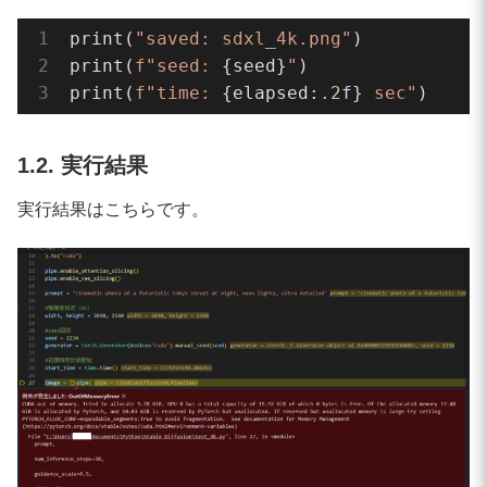
print(
"saved: sdxl_4k.png"
)

print(
f"seed: 
{seed}
"
)

print(
f"time: 
{elapsed:
.2
f}
 sec"
)
1.2. 実行結果
実行結果はこちらです。