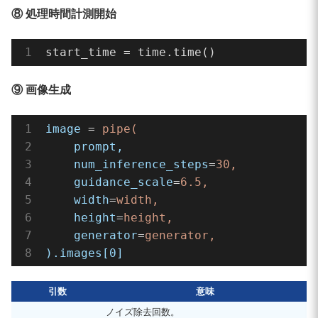
⑧ 処理時間計測開始
start_time = time.time()
⑨ 画像生成
image
 = 
pipe(
prompt,
num_inference_steps
=
30,
guidance_scale
=
6.5,
width
=
width,
height
=
height,
generator
=
generator,
).images[0]
引数
意味
ノイズ除去回数。