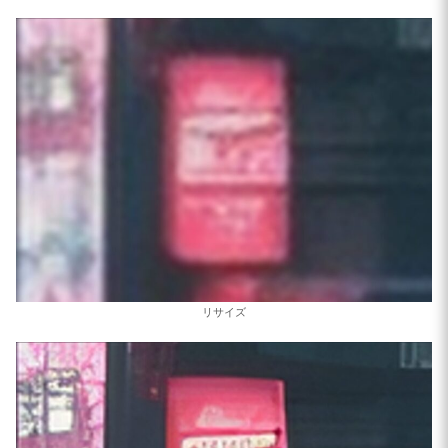
print(
"Real-ESRGAN output size:"
, outp
# ====================================
# 3. 4Kへ高品質縮小
# ====================================
print(
"resizing to exact 4K..."
)

upscaled_pil = Image.open(esrgan_outpu
final_image = upscaled_pil.resize(

    (final_width, final_height),

    resample=Image.LANCZOS

)

リサイズ
final_image.save(final_output_path)

total_elapsed = time.time() - start_tot