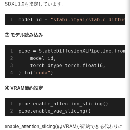
print(
f"seed: 
{seed}
"
)

SDXL 1.0を指定しています。
print(
f"time: 
{elapsed:
.2
f}
 sec"
)
model_id = 
"stabilityai/stable-diffusi
③ モデル読み込み
pipe = StableDiffusionXLPipeline.from_p
    model_id,

    torch_dtype=torch.float16,

).to(
"cuda"
)
④ VRAM節約設定
pipe.enable_attention_slicing()

pipe.enable_vae_slicing()
enable_attention_slicing()はVRAMが節約できる代わりに