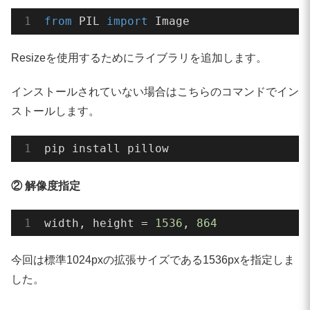
image = pipe(

from
 PIL 
import
 Image
    prompt,

    num_inference_steps=
30
,

Resizeを使用するためにライブラリを追加します。
    guidance_scale=
6.5
,

    width=width,

インストールされていない場合はこちらのコマンドでイン
    height=height,

    generator=generator,

ストールします。
).images[
0
]

pip install pillow
#Resize
image_4K = image.resize(

② 解像度指定
    (width_4K, height_4K),

    resample=Image.LANCZOS  
# 高品質リサイ
width, height = 
1536
, 
864
)

今回は標準1024pxの拡張サイズである1536pxを指定しま
#処理時間計測終了
した。
end_time = time.time()

elapsed = end_time - start_time
