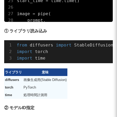
start_time = time.time()

image = pipe(

    prompt,

    num_inference_steps=
30
,

① ライブラリ読み込み
    guidance_scale=
6.5
,

    width=width,

from
 diffusers 
import
    height=height,

import
    generator=generator,

import
 time
).images[
0
]

#処理時間計測終了
ライブラリ
意味
end_time = time.time()

diffusers
画像生成用(Stable Diffusion)
elapsed = end_time - start_time

torch
PyTorch
time
処理時間計測用
image.save(
"sdxl_4k.png"
)

② モデルID指定
print(
"saved: sdxl_4k.png"
)
