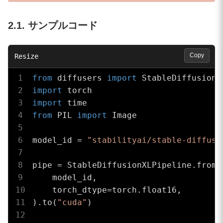
2.1. サンプルコード
Copy
from
 diffusers 
import
import
import
from
 PIL 
import
 Image

model_id = 
"stabilityai/stable-diffusi
pipe = StableDiffusionXLPipeline.from_p
    model_id,

    torch_dtype=torch.float16,

).to(
"cuda"
)
