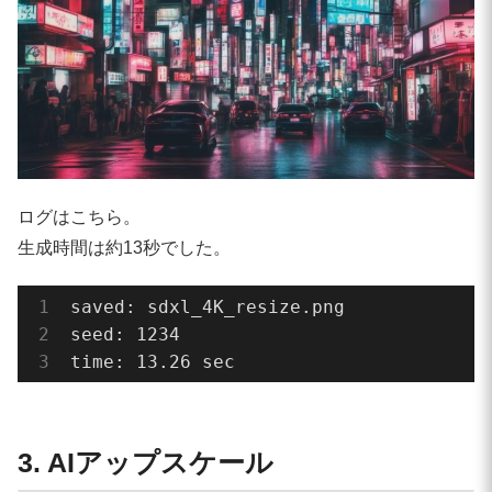
ログはこちら。
生成時間は約13秒でした。
saved: sdxl_4K_resize.png

seed: 1234

time: 13.26 sec
3. AIアップスケール