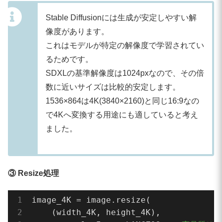
Stable Diffusionには生成が安定しやすい解
image_4K.save(
"sdxl_4K_resize.png"
)

像度があります。
print(
"saved: sdxl_4K_resize.png"
)

これはモデルが特定の解像度で学習されてい
print(
f"seed: 
{seed}
"
)

るためです。
print(
f"time: 
{elapsed:
.2
f}
 sec"
)
SDXLの基準解像度は1024pxなので、その倍
数に近いサイズは比較的安定します。
1536×864は4K(3840×2160)と同じ16:9なの
で4Kへ変換する用途にも適していると考え
ました。
③ Resize処理
image_4K = image.resize(

    (width_4K, height_4K),
