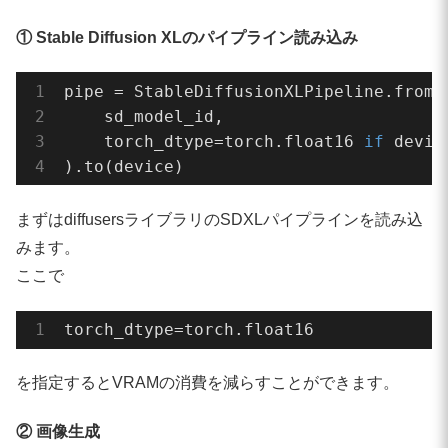
realesrgan_model_url = 
"https://github
① Stable Diffusion XLのパイプライン読み込み
realesrgan_scale = 
4
pipe = StableDiffusionXLPipeline.from_p
# ファイル名
    sd_model_id,

sd_output_path = 
"sdxl.png"
    torch_dtype=torch.float16 
if
 devic
esrgan_output_path = 
"sdxl_x4.png"
).to(device)
final_output_path = 
"sdxl_4k_realesrga
まずはdiffusersライブラリのSDXLパイプラインを読み込
# ====================================
みます。
# デバイス設定
ここで
# ====================================
device = 
"cuda"
if
 torch.cuda.is_avail
torch_dtype=torch.float16
print(
"device:"
, device)

を指定するとVRAMの消費を減らすことができます。
# ====================================
# Stable Diffusion XL パイプライン
② 画像生成
# ====================================