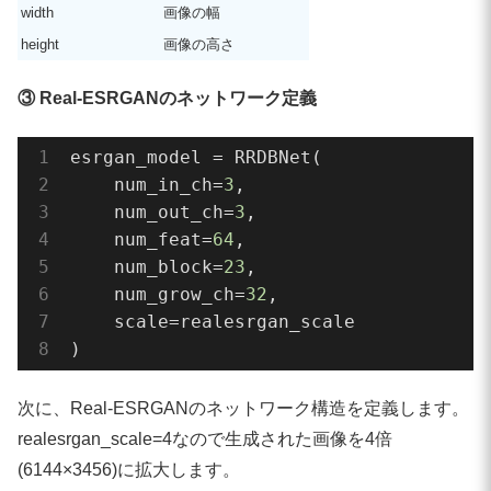
if
not
 os.path.exists(realesrgan_model_
width
画像の幅
    print(
"downloading Real-ESRGAN mod
height
画像の高さ
    urlretrieve(realesrgan_model_url, 
    print(
"downloaded:"
, realesrgan_mo
③ Real-ESRGANのネットワーク定義
print(
"building Real-ESRGAN model..."
)

esrgan_model = RRDBNet(

esrgan_model = RRDBNet(

    num_in_ch=
3
,

    num_in_ch=
3
,

    num_out_ch=
3
,

    num_out_ch=
3
,

    num_feat=
64
,

    num_feat=
64
,

    num_block=
23
,

    num_block=
23
,

    num_grow_ch=
32
,

    num_grow_ch=
32
,

    scale=realesrgan_scale

    scale=realesrgan_scale

)
)

次に、Real-ESRGANのネットワーク構造を定義します。
upsampler = RealESRGANer(

    scale=realesrgan_scale,

realesrgan_scale=4なので生成された画像を4倍
    model_path=realesrgan_model_name,

(6144×3456)に拡大します。