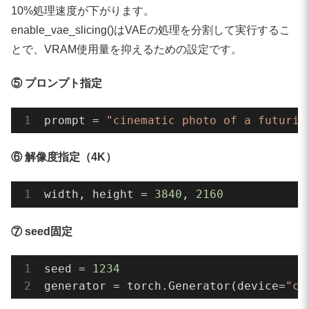
10%処理速度が下がります。
enable_vae_slicing()はVAEの処理を分割して実行するこ
とで、VRAM使用量を抑えるための設定です。
⑤ プロンプト指定
prompt = 
"cinematic photo of a futuris
⑥ 解像度指定（4K）
width, height = 
3840
, 
2160
⑦ seed固定
seed = 
1234
generator = torch.Generator(device=
"cu