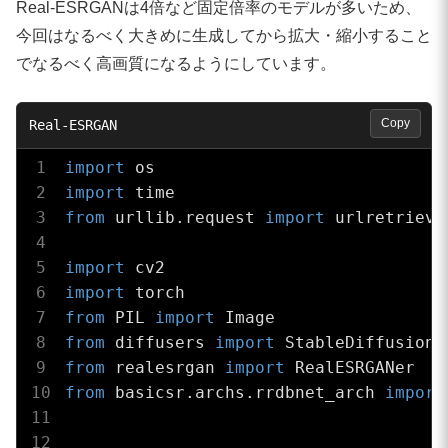
Real-ESRGANは4倍など固定倍率のモデルが多いため、
今回はなるべく大きめに生成してから拡大・縮小すること
でなるべく高画質になるようにしています。
Copy
import
import
from
 urllib.request 
import
 urlretrieve

import
import
from
 PIL 
import
from
 diffusers 
import
from
 realesrgan 
import
from
 basicsr.archs.rrdbnet_arch 
import