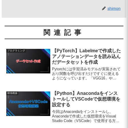
shimon
関連記事
【PyTorch】Labelmeで作成した
プログラミング
アノテーションデータを読み込ん
だデータセットを作成
Pytorchには学習済みモデルが実装されて
おり関数を呼び出すだけですぐに使える
ようになっています。「VGG16」や
「Resnet18」などは画像データをTensor
に変換したデータを入力すれば出力を得
ることができますが、 「Faster ...
【Python】Anacondaをインス
環境構築
トールしてVSCodeで仮想環境を
設定する
今回はAnacondaをインストールし、
Anacondaで作成した仮想環境をVisual
Studio Code（VSCode）で使用する方法
についてです。1. Anacondaのインストー