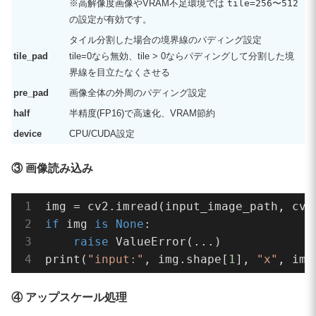
※高解像度画像やVRAM不足環境では
tile=256〜512
の設定が有効です。
output, _ = upsampler.enhance(img, outs
タイル分割した場合の境界線のパディング設定
tile_pad
tile=0なら無効、tile > 0ならパディングして分割した境
# CUDAは非同期なので正確な時間計測用
界線を目立たなくさせる
if
 device == 
"cuda"
:

pre_pad
画像全体の外周のパディング設定
    torch.cuda.synchronize()

half
半精度(FP16)で高速化、VRAM節約
elapsed = time.time() - start_time

device
CPU/CUDA設定
print(
"output:"
, output.shape[
1
], 
"x"
,
③ 画像読み込み
# ----------------------
# 保存
if
 img 
is
None
:

# ----------------------
raise
 ValueError(...)

cv2.imwrite(output_image_path, output)

print(
"input:"
, img.shape[
1
], 
"x"
, img
print(
"saved:"
, output_image_path)

print(
f"time: 
{elapsed:
.2
f}
 sec"
)
④ アップスケール処理