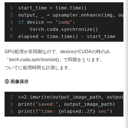
start_time = time.time()

if
 device == 
"cuda"
:

    torch.cuda.synchronize()

elapsed = time.time() - start_time
GPU処理が非同期なので、deviceがCUDAの時のみ
「torch.cuda.synchronize()」で同期をとります。
ついでに処理時間も計測します。
⑤ 画像保存
cv2.imwrite(output_image_path, output)

print(
"saved:"
, output_image_path)

print(
f"time: 
{elapsed:
.2
f}
 sec"
)