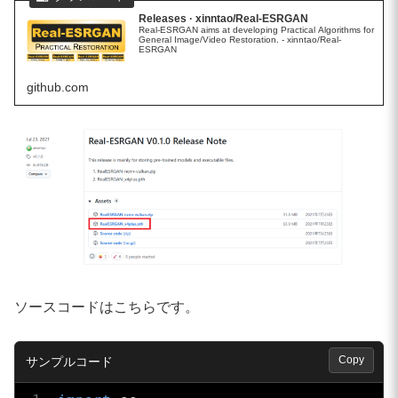
Releases · xinntao/Real-ESRGAN
Real-ESRGAN aims at developing Practical Algorithms for
General Image/Video Restoration. - xinntao/Real-
ESRGAN
github.com
ソースコードはこちらです。
Copy