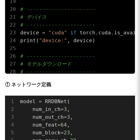
# ----------------------
# デバイス
# ----------------------
device = 
"cuda"
if
 torch.cuda.is_avail
print(
"device:"
, device)

# ----------------------
# モデルダウンロード
# ----------------------
if
not
 os.path.exists(model_name):

① ネットワーク定義
    print(
"downloading model..."
)

    urlretrieve(model_url, model_name)

model = RRDBNet(

    print(
"downloaded:"
, model_name)

    num_in_ch=
3
,

    num_out_ch=
3
,

# ----------------------
    num_feat=
64
,

# ネットワーク定義 (x4)
    num_block=
23
,

# ----------------------