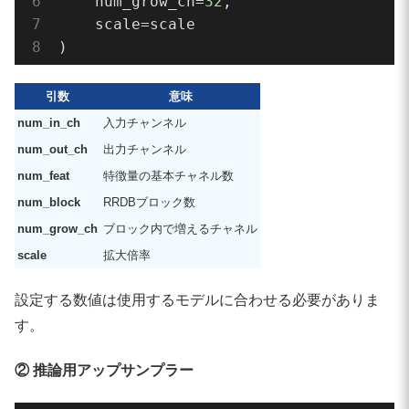
    num_grow_ch=
32
,

model = RRDBNet(

    scale=scale

    num_in_ch=
3
,

)
    num_out_ch=
3
,

    num_feat=
64
,

    num_block=
23
,

引数
意味
    num_grow_ch=
32
,

num_in_ch
入力チャンネル
    scale=scale

num_out_ch
出力チャンネル
)

num_feat
特徴量の基本チャネル数
num_block
RRDBブロック数
# ----------------------
num_grow_ch
ブロック内で増えるチャネル
# アップサンプラー
# ----------------------
scale
拡大倍率
upsampler = RealESRGANer(

設定する数値は使用するモデルに合わせる必要がありま
    scale=scale,

    model_path=model_name,

す。
    model=model,

    tile=
0
,

② 推論用アップサンプラー
    tile_pad=
10
,
