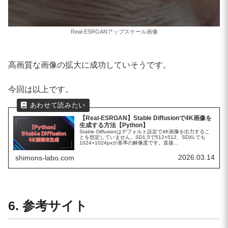
Real-ESRGANアップスケール画像
高画質な画像の拡大に成功していそうです。
今回は以上です。
【Real-ESRGAN】Stable Diffusionで4K画像を
生成する方法【Python】
Stable Diffusionはデフォルト設定で4K画像を出力するこ
とを想定していません。SD1.5で512×512、SDXLでも
1024×1024pxが基準の解像度です。直接
4K（3840×2160）を指定することもできますがVRAMの...
2026.03.14
shimons-labo.com
6. 参考サイト