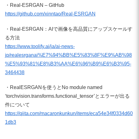
・Real-ESRGAN – GitHub
https://github.com/xinntao/Real-ESRGAN
・Real-ESRGAN：AIで画像を高品質にアップスケールす
る方法
https://www.toolify.ai/ja/ai-news-
jp/realesrganai%E7%94%BB%E5%83%8F%E9%AB%98
%E5%93%81%E8%B3%AA%E6%96%B9%E6%B3%95-
3464438
・RealESRGANを使うとNo module named
‘torchvision.transforms.functional_tensor’とエラーが出る
件について
https://qiita.com/macaronkunkun/items/eca54e34f0334d60
1db3