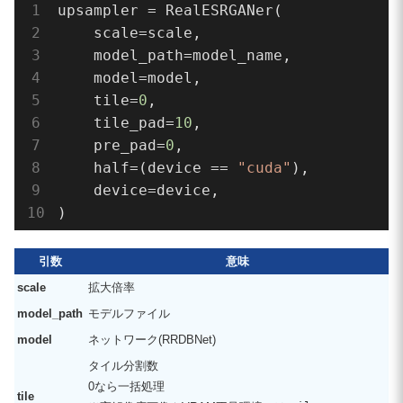
    pre_pad=
0
,

upsampler = RealESRGANer(

    half=(device == 
"cuda"
),

    scale=scale,

    device=device,

    model_path=model_name,

)

    model=model,

    tile=
0
,

# ----------------------
    tile_pad=
10
,

# 画像読み込み
    pre_pad=
0
,

# ----------------------
    half=(device == 
"cuda"
),

    device=device,

if
 img 
is
None
:

)
raise
 ValueError(
f"failed to read 
引数
意味
print(
"input:"
, img.shape[
1
], 
"x"
, img
scale
拡大倍率
model_path
モデルファイル
# ----------------------
model
ネットワーク(RRDBNet)
# アップスケール処理（時間計測）
# ----------------------
タイル分割数
0なら一括処理
start_time = time.time()

tile