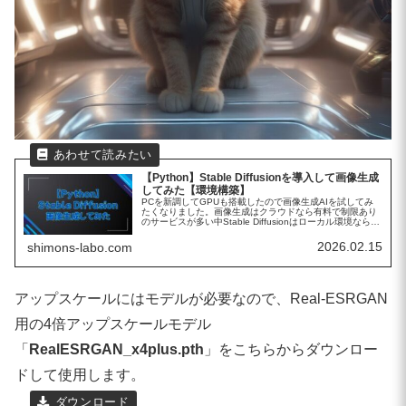
【Python】Stable Diffusionを導入して画像生成
してみた【環境構築】
PCを新調してGPUも搭載したので画像生成AIを試してみ
たくなりました。画像生成はクラウドなら有料で制限あり
のサービスが多い中Stable Diffusionはローカル環境なら回
数制限なしで利用できるようです。導入方法もいくつかあ
るようです...
2026.02.15
shimons-labo.com
アップスケールにはモデルが必要なので、Real-ESRGAN
用の4倍アップスケールモデル
「
RealESRGAN_x4plus.pth
」をこちらからダウンロー
ドして使用します。