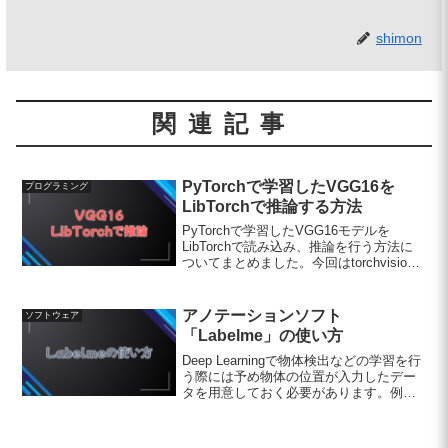
shimon
関連記事
PyTorchで学習したVGG16を
プログラミング
LibTorchで推論する方法
PyTorchで学習したVGG16モデルを
LibTorchで読み込み、推論を行う方法に
ついてまとめました。今回はtorchvision
に実装されているVGG16モデルを
LibTorchで読み込める形式に変換して推
論を実行し、PyTorchで...
アノテーションソフト
ソフトウェア
「Labelme」の使い方
Deep Learningで物体検出などの学習を行
う際には予め物体の位置が入力したデー
タを用意しておく必要があります。例え
ば、以下の画像から顔の位置を学習させ
ようとした場合顔の位置のバウンティン
グボックスの座標やサイズが入力された