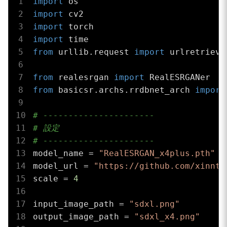
import
import
import
import
from
 urllib.request 
import
 urlretrieve

from
 realesrgan 
import
from
 basicsr.archs.rrdbnet_arch 
import
# ----------------------
# 設定
# ----------------------
model_name = 
"RealESRGAN_x4plus.pth"
model_url = 
"https://github.com/xinnta
scale = 
4
input_image_path = 
"sdxl.png"
output_image_path = 
"sdxl_x4.png"