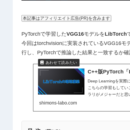
本記事はアフィリエイト広告(PR)を含みます
PyTorchで学習した
VGG16
モデルを
LibTorch
今回はtorchvisionに実装されているVGG1
行し、PyTorchで推論した結果と一致するか
C++版PyTorch「
Deep Learnin
こちらの学習もしていこ
ラリがメジャーだと思いま
shimons-labo.com