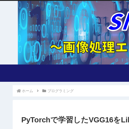
ホーム
プログラミング
PyTorchで学習したVGG16をL