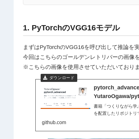
1. PyTorchのVGG16モデル
まずはPyTorchのVGG16を呼び出して推論
今回はこちらのゴールデンレトリバーの画像
※こちらの画像を使用させていただいており
pytorch_advanced
YutaroOgawa/py
書籍「つくりながら学ぶ
を配置したリポジトリです - Y
github.com