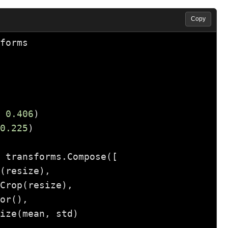
Copy
forms

 
0.406
)

0.225
)

 transforms.Compose([

(resize),

Crop(resize),

or(),

ize(mean, std)
