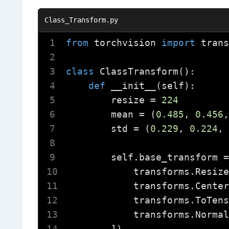
from
 torchvision 
import
 trans
class
ClassTransform
()
:
def
__init__
(self)
:
        resize = 
224
        mean = (
0.485
, 
0.456
,
        std = (
0.229
, 
0.224
, 
        self.base_transform =
            transforms.Resize
            transforms.Center
            transforms.ToTens
            transforms.Normal
        ])
