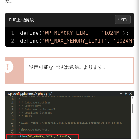
た。
Copy
define(
'WP_MEMORY_LIMIT'
, 
'1024M'
);

define(
'WP_MAX_MEMORY_LIMIT'
, 
'1024M'
)
設定可能な上限は環境によります。