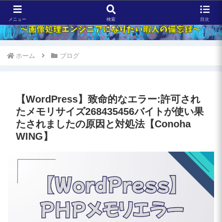
メニュー
検索
目次
ホーム
ブログ
【WordPress】致命的なエラー:許可され
たメモリサイズ268435456バイトが使い果
たされましたの原因と対処法【Conoha
WING】