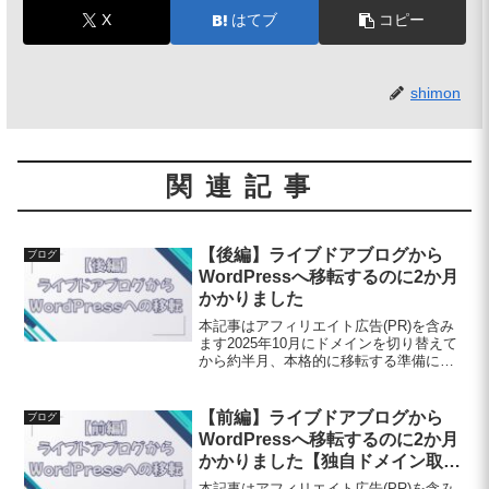
X
はてブ
コピー
shimon
関連記事
【後編】ライブドアブログから
ブログ
WordPressへ移転するのに2か月
かかりました
本記事はアフィリエイト広告(PR)を含み
ます2025年10月にドメインを切り替えて
から約半月、本格的に移転する準備に取
り掛かりました。もともと別のブログを
運営しようとしてを契約していたのでサ
ーバーはこちらを使いました。ならドメ
【前編】ライブドアブログから
ブログ
インが2つまで...
WordPressへ移転するのに2か月
かかりました【独自ドメイン取得
手順】
本記事はアフィリエイト広告(PR)を含み