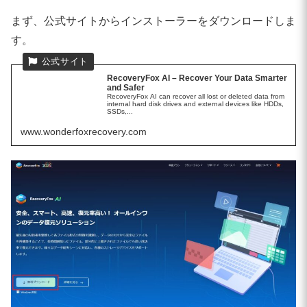
まず、公式サイトからインストーラーをダウンロードしま
す。
RecoveryFox AI – Recover Your Data Smarter
and Safer
RecoveryFox AI can recover all lost or deleted data from
internal hard disk drives and external devices like HDDs,
SSDs,...
www.wonderfoxrecovery.com