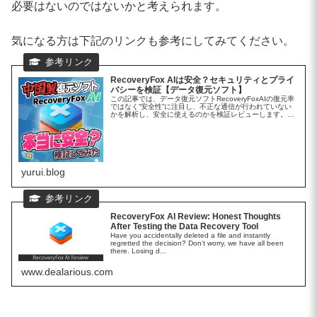
必要はないのではないかと考えられます。
気になる方は下記のリンクも参考にしてみてください。
RecoveryFox AIは安全？セキュリティとプライ
バシーを検証【データ復元ソフト】
この記事では、データ復元ソフトRecoveryFoxAIの復元率
ではなく“安全性”に注目し、不正な通信が行われていない
かを解析し、安全に使えるのかを検証レビューします。※
この記事はWonderFoxSoft,Inc.様より製品提供を受けて
レ...
yurui.blog
RecoveryFox AI Review: Honest Thoughts
After Testing the Data Recovery Tool
Have you accidentally deleted a file and instantly
regretted the decision? Don't worry, we have all been
there. Losing d...
www.dealarious.com